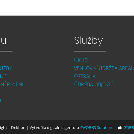
u
Služby
ÚKLID
LUŽBY
VENKOVNÍ ÚDRŽBA AREÁ
NCE
OSTRAHA
NÍ PLNĚNÍ
ÚDRŽBA OBJEKTŮ
T
ght – Dekhon | Vytvořila digitální agentura
4WORKS Solutions
|
GDPR