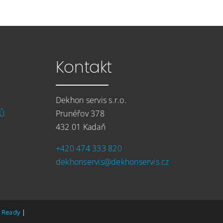
Kontakt
Dekhon servis s.r.o.
LŮ
Prunéřov 378
432 01 Kadaň
+420 474 333 820
dekhonservis@dekhonservis.cz
 Ready
|