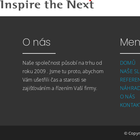
O nás
Men
Naše společnost působí na trhu od
DOMŮ
roku 2009 . Jsme tu proto, abychom
NAŠE S
Vám ušetřili čas a starosti se
REFERE
zajišťováním a řízením Vaší firmy.
NÁHRAD
O NÁS
KONTAK
© Copyri