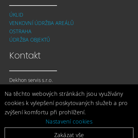
ÚKLID
VENKOVNÍ ÚDRŽBA AREÁLŮ
OSTRAHA
ÚDRŽBA OBJEKTŮ
Kontakt
Dekhon servis s.r.o.
Prunéřov 378
Na těchto webových stránkách jsou využívány
432 01 Kadaň
cookies k vylepšení poskytovaných služeb a pro
+420 474 333 820
zvýšení komfortu při prohlížení.
dekhonservis@dekhonservis.cz
Nastavení cookies
Zakázat vše