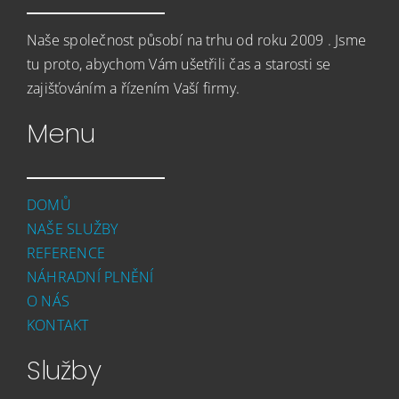
NÁHRADNÍ PLNĚNÍ
Naše společnost působí na trhu od roku 2009 . Jsme
HLEDÁME KOLEGY
tu proto, abychom Vám ušetřili čas a starosti se
zajišťováním a řízením Vaší firmy.
KONTAKT
Menu
DOMŮ
NAŠE SLUŽBY
REFERENCE
NÁHRADNÍ PLNĚNÍ
O NÁS
KONTAKT
Služby