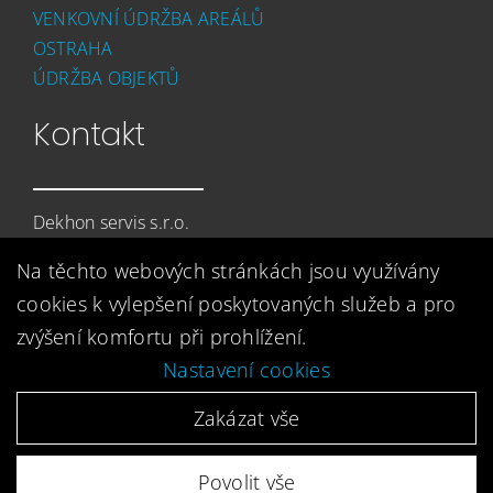
VENKOVNÍ ÚDRŽBA AREÁLŮ
OSTRAHA
ÚDRŽBA OBJEKTŮ
Kontakt
Dekhon servis s.r.o.
Prunéřov 378
Na těchto webových stránkách jsou využívány
432 01 Kadaň
cookies k vylepšení poskytovaných služeb a pro
+420 474 333 820
zvýšení komfortu při prohlížení.
dekhonservis@dekhonservis.cz
Nastavení cookies
Zakázat vše
© Copyright – Dekhon | Vytvořila digitální agentura
4WORKS
Povolit vše
Solutions
|
GDPR Ready
|