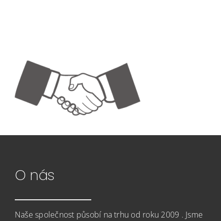
NAŠE SLUŽBY
REFERENCE
NÁHRADNÍ PLNĚNÍ
HLEDÁME KOLEGY
KONTAKT
O nás
Naše společnost působí na trhu od roku 2009 . Jsme