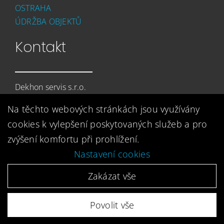
OSTRAHA
ÚDRŽBA OBJEKTŮ
Kontakt
Dekhon servis s.r.o.
Prunéřov 378
Na těchto webových stránkách jsou využívány
432 01 Kadaň
cookies k vylepšení poskytovaných služeb a pro
+420 474 333 820
zvýšení komfortu při prohlížení.
dekhonservis@dekhonservis.cz
Nastavení cookies
Zakázat vše
© Copyright – Dekhon | Vytvořila digitální agentura
4WORKS
Povolit vše
Solutions
|
GDPR Ready
|