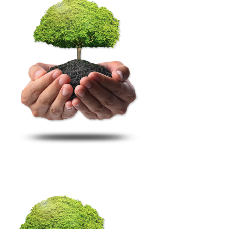
DOMŮ
O NÁS
NAŠE SLUŽBY
REFERENCE
NÁHRADNÍ PLNĚNÍ
HLEDÁME KOLEGY
KONTAKT